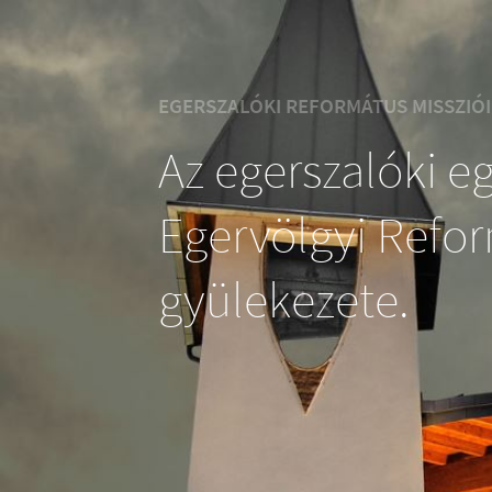
EGERSZALÓKI REFORMÁTUS MISSZIÓ
Az egerszalóki e
Egervölgyi Refo
gyülekezete.