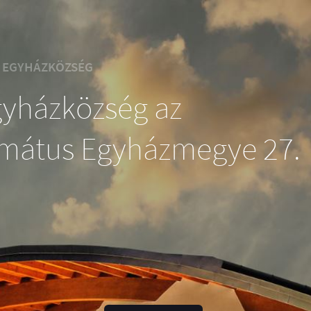
I EGYHÁZKÖZSÉG
gyházközség az
rmátus Egyházmegye 27.