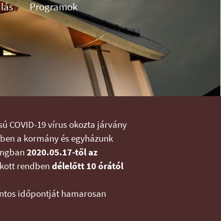
alás
Programok
usú COVID-19 vírus okozta járvány
ében a kormány és egyházunk
hangban
2020.05.17-től az
okott rendben
délelőtt 10 órától
ntos időpontját hamarosan