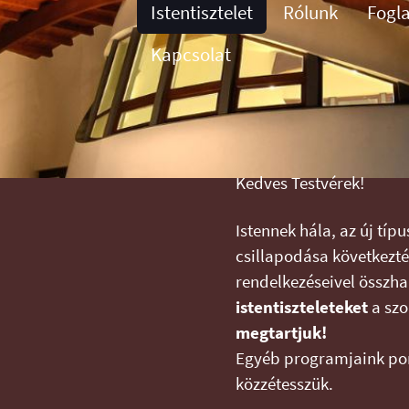
Istentisztelet
Rólunk
Fogl
Kapcsolat
Kedves Testvérek!
Istennek hála, az új típ
csillapodása következt
rendelkezéseivel össz
istentiszteleteket
a sz
megtartjuk!
Egyéb programjaink po
közzétesszük.